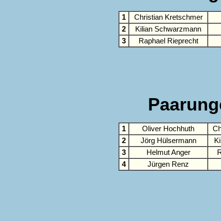
1
Christian Kretschmer
2
Kilian Schwarzmann
3
Raphael Rieprecht
Paarung
1
Oliver Hochhuth
Ch
2
Jörg Hülsermann
K
3
Helmut Anger
R
4
Jürgen Renz