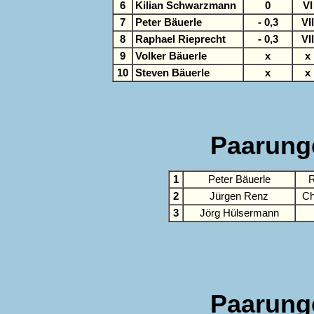
6
Kilian Schwarzmann
0
VI
7
Peter Bäuerle
- 0,3
VII
8
Raphael Rieprecht
- 0,3
VII
9
Volker Bäuerle
x
x
10
Steven Bäuerle
x
x
Paarung
1
Peter Bäuerle
R
2
Jürgen Renz
Ch
3
Jörg Hülsermann
Paarung