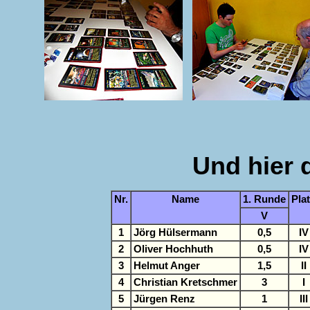
Und hier 
Nr.
Name
1. Runde
Pla
V
1
Jörg Hülsermann
0,5
IV
2
Oliver Hochhuth
0,5
IV
3
Helmut Anger
1,5
II
4
Christian Kretschmer
3
I
5
Jürgen Renz
1
III