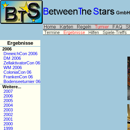
Ergebnisse
2006
DreieichCon 2006
DM 2006
ZellaktivatorCon 06
WM 2006
ColoniaCon 06
FrankenCon 06
Bodenseeturnier 06
Weitere...
2007
2006
2005
2004
2003
2002
2001
2000
1999