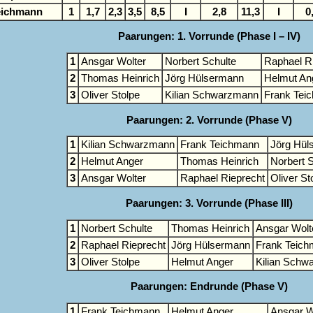
eichmann
1
1,7
2,3
3,5
8,5
I
2,8
11,3
I
0
Paarungen: 1. Vorrunde (Phase I – IV)
1
Ansgar Wolter
Norbert Schulte
Raphael R
2
Thomas Heinrich
Jörg Hülsermann
Helmut An
3
Oliver Stolpe
Kilian Schwarzmann
Frank Tei
Paarungen: 2. Vorrunde (Phase V)
1
Kilian Schwarzmann
Frank Teichmann
Jörg Hül
2
Helmut Anger
Thomas Heinrich
Norbert S
3
Ansgar Wolter
Raphael Rieprecht
Oliver St
Paarungen: 3. Vorrunde (Phase III)
1
Norbert Schulte
Thomas Heinrich
Ansgar Wolt
2
Raphael Rieprecht
Jörg Hülsermann
Frank Teic
3
Oliver Stolpe
Helmut Anger
Kilian Schw
Paarungen: Endrunde (Phase V)
1
Frank Teichmann
Helmut Anger
Ansgar W