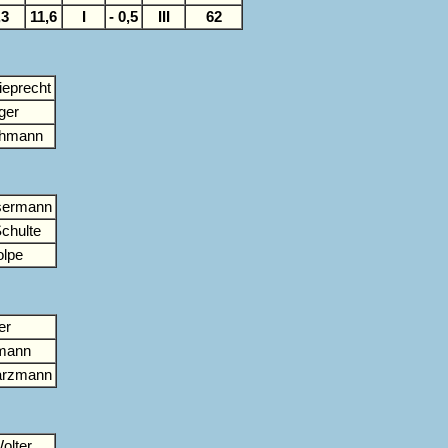
,3
11,6
I
- 0,5
III
62
ieprecht
ger
chmann
sermann
chulte
olpe
er
hmann
arzmann
olter