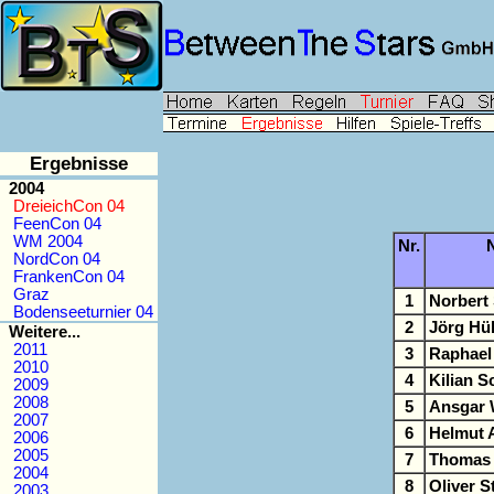
Ergebnisse
2004
DreieichCon 04
FeenCon 04
WM 2004
Nr.
NordCon 04
FrankenCon 04
Graz
1
Norbert
Bodenseeturnier 04
2
Jörg Hü
Weitere...
2011
3
Raphael
2010
4
Kilian 
2009
2008
5
Ansgar 
2007
6
Helmut 
2006
2005
7
Thomas 
2004
8
Oliver S
2003