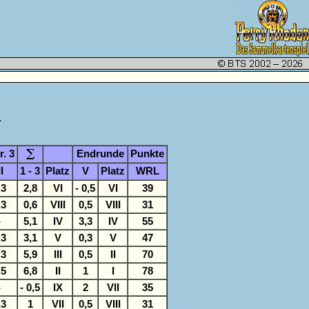
.
r. 3
Endrunde
Punkte
II
1 - 3
Platz
V
Platz
WRL
,3
2,8
VI
- 0,5
VI
39
,3
0,6
VIII
0,5
VIII
31
-
5,1
IV
3,3
IV
55
,3
3,1
V
0,3
V
47
,3
5,9
III
0,5
II
70
,5
6,8
II
1
I
78
-
- 0,5
IX
2
VII
35
,3
1
VII
0,5
VIII
31