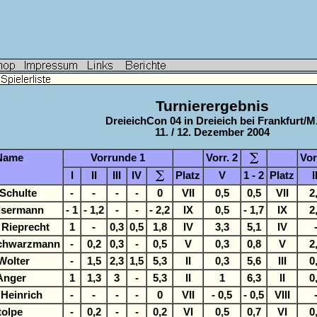
Turnierergebnis
DreieichCon 04 in Dreieich bei Frankfurt/M
11. / 12. Dezember 2004
Name
Vorrunde 1
Vorr. 2
Vor
I
II
III
IV
Platz
V
1 - 2
Platz
I
 Schulte
-
-
-
-
0
VII
0,5
0,5
VII
2
lsermann
- 1
- 1,2
-
-
- 2,2
IX
0,5
- 1,7
IX
2
 Rieprecht
1
-
0,3
0,5
1,8
IV
3,3
5,1
IV
Schwarzmann
-
0,2
0,3
-
0,5
V
0,3
0,8
V
2
Wolter
-
1,5
2,3
1,5
5,3
II
0,3
5,6
III
0
Anger
1
1,3
3
-
5,3
II
1
6,3
II
0
Heinrich
-
-
-
-
0
VII
- 0,5
- 0,5
VIII
tolpe
-
0,2
-
-
0,2
VI
0,5
0,7
VI
0