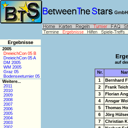
Ergebnisse
2005
DreieichCon 05 B
Erge
DreieichCon 05 A
auf de
DM 2005
WM 2005
Graz 05
Nr.
Na
Bodenseeturnier 05
1
Bernhard Fl
Weitere...
2011
2
Frank Teic
2010
3
Florian An
2009
2008
4
Ansgar Wol
2007
5
Thomas Ho
2006
2005
6
Jörg Hüls
2004
7
Christian 
2003
2002