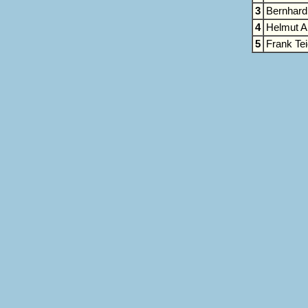
3
Bernhard 
4
Helmut A
5
Frank Te