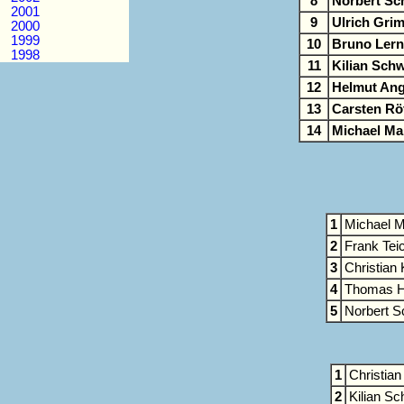
8
Norbert Sc
2001
9
Ulrich Gri
2000
1999
10
Bruno Lern
1998
11
Kilian Sch
12
Helmut Ang
13
Carsten Rö
14
Michael Ma
1
Michael M
2
Frank Te
3
Christian
4
Thomas H
5
Norbert S
1
Christia
2
Kilian S