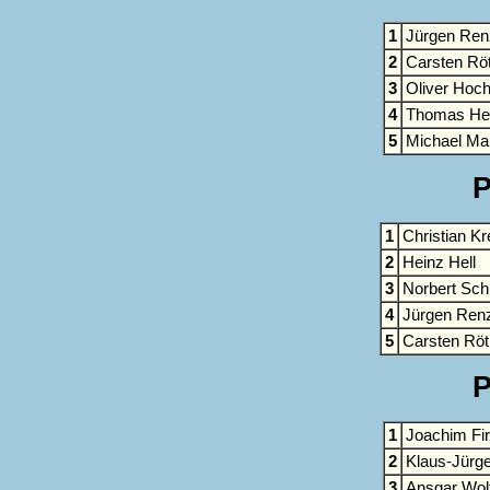
1
Jürgen Ren
2
Carsten Rö
3
Oliver Hoc
4
Thomas Hei
5
Michael Mar
P
1
Christian K
2
Heinz Hell
3
Norbert Sch
4
Jürgen Ren
5
Carsten Röt
P
1
Joachim Fi
2
Klaus-Jürg
3
Ansgar Wol