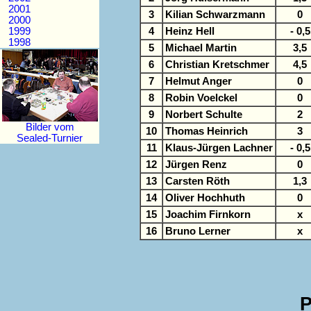
2001
3
Kilian Schwarzmann
0
2000
4
Heinz Hell
- 0,5
1999
1998
5
Michael Martin
3,5
6
Christian Kretschmer
4,5
7
Helmut Anger
0
8
Robin Voelckel
0
9
Norbert Schulte
2
Bilder vom
10
Thomas Heinrich
3
Sealed-Turnier
11
Klaus-Jürgen Lachner
- 0,5
12
Jürgen Renz
0
13
Carsten Röth
1,3
14
Oliver Hochhuth
0
15
Joachim Firnkorn
x
16
Bruno Lerner
x
P