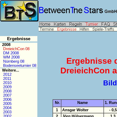
Ergebnisse
2008
DreieichCon 08
DM 2008
WM 2008
Ergebnisse 
Nürnberg 08
Bodenseeturnier 08
DreieichCon 
Weitere...
2012
2011
Bil
2010
2009
2008
2007
2006
Nr.
Name
1. Run
2005
2004
1
Ansgar Wolter
- 0,5
2003
2
Jörg Hülsermann
1,3
2002