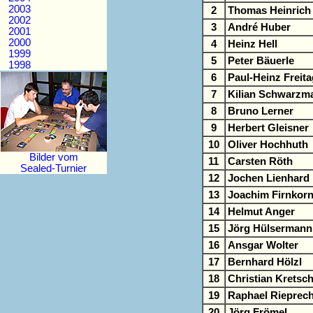
2003
2
Thomas Heinrich
2002
3
André Huber
2001
2000
4
Heinz Hell
1999
5
Peter Bäuerle
1998
6
Paul-Heinz Freita
7
Kilian Schwarzm
8
Bruno Lerner
9
Herbert Gleisner
10
Oliver Hochhuth
Bilder vom
11
Carsten Röth
Sealed-Turnier
12
Jochen Lienhard
13
Joachim Firnkor
14
Helmut Anger
15
Jörg Hülsermann
16
Ansgar Wolter
17
Bernhard Hölzl
18
Christian Kretsc
19
Raphael Rieprech
20
Jörg Frömel