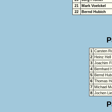
21
Mark Voelckel
22
Bernd Hubich
P
1
Carsten R
2
Heinz Hell
3
Joachim F
4
Bernhard H
5
Bernd Hub
6
Thomas He
7
Michael Ma
8
Jochen Li
P