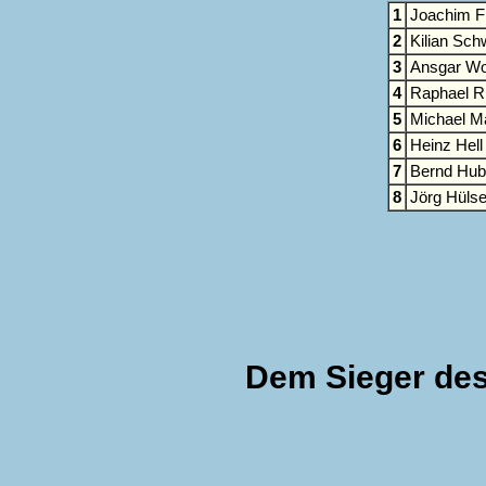
1
Joachim F
2
Kilian Sc
3
Ansgar Wo
4
Raphael R
5
Michael Ma
6
Heinz Hell
7
Bernd Hub
8
Jörg Hüls
Dem Sieger des