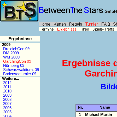
Ergebnisse
2009
DreieichCon 09
DM 2009
WM 2009
Ergebnisse d
GarchingCon 09
Nürnberg 09
Schwarzwaldturn. 09
Garchin
Bodenseeturnier 09
Weitere...
2012
Bild
2011
2010
2009
2008
2007
Nr.
Name
2006
2005
1
Michael Martin
2004