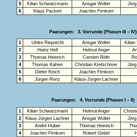
5
Kilian Schwarzmann
Ansgar Wolter
Jörg
6
Klaus Packert
Joachim Firnkorn
Paarungen: 3. Vorrunde (Phasen III – IV)
1
Ulrike Rieprecht
Ansgar Wolter
Kilia
2
Heinz Hell
Helmut Anger
An
3
Thomas Heinrich
Carsten Röth
Ro
4
Thomas Kahrer
Christian Kretschmer
Jörg
5
Dieter Reich
Joachim Firnkorn
6
Jürgen Renz
Klaus-Jürgen Lachner
Paarungen: 4. Vorrunde (Phasen I – II)
1
Kilian Schwarzmann
Helmut Anger
Christ
2
Klaus-Jürgen Lachner
Ansgar Wolter
Jörg
3
André Huber
Thomas Heinrich
Tho
4
Joachim Firnkorn
Robert Gebel
H