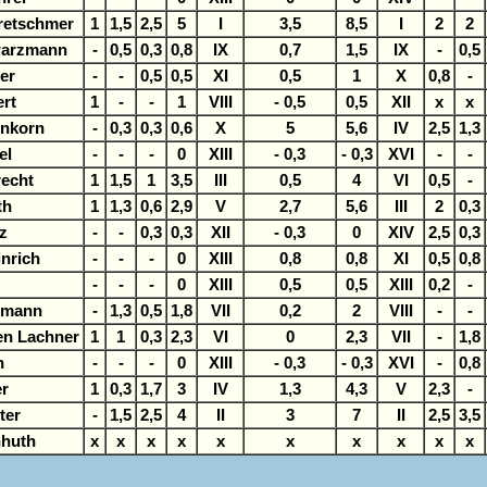
Kretschmer
1
1,5
2,5
5
I
3,5
8,5
I
2
2
warzmann
-
0,5
0,3
0,8
IX
0,7
1,5
IX
-
0,5
er
-
-
0,5
0,5
XI
0,5
1
X
0,8
-
ert
1
-
-
1
VIII
- 0,5
0,5
XII
x
x
rnkorn
-
0,3
0,3
0,6
X
5
5,6
IV
2,5
1,3
el
-
-
-
0
XIII
- 0,3
- 0,3
XVI
-
-
recht
1
1,5
1
3,5
III
0,5
4
VI
0,5
-
th
1
1,3
0,6
2,9
V
2,7
5,6
III
2
0,3
z
-
-
0,3
0,3
XII
- 0,3
0
XIV
2,5
0,3
nrich
-
-
-
0
XIII
0,8
0,8
XI
0,5
0,8
-
-
-
0
XIII
0,5
0,5
XIII
0,2
-
rmann
-
1,3
0,5
1,8
VII
0,2
2
VIII
-
-
en Lachner
1
1
0,3
2,3
VI
0
2,3
VII
-
1,8
h
-
-
-
0
XIII
- 0,3
- 0,3
XVI
-
0,8
r
1
0,3
1,7
3
IV
1,3
4,3
V
2,3
-
ter
-
1,5
2,5
4
II
3
7
II
2,5
3,5
hhuth
x
x
x
x
x
x
x
x
x
x