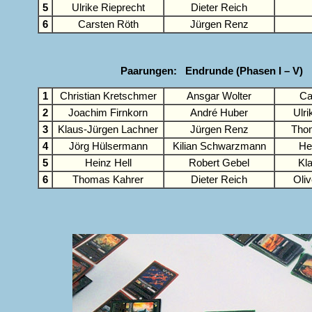
5
Ulrike Rieprecht
Dieter Reich
6
Carsten Röth
Jürgen Renz
Paarungen: Endrunde (Phasen I – V)
1
Christian Kretschmer
Ansgar Wolter
Ca
2
Joachim Firnkorn
André Huber
Ulri
3
Klaus-Jürgen Lachner
Jürgen Renz
Thom
4
Jörg Hülsermann
Kilian Schwarzmann
He
5
Heinz Hell
Robert Gebel
Kl
6
Thomas Kahrer
Dieter Reich
Oli