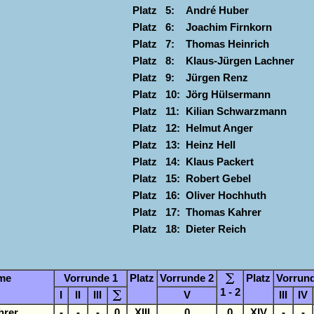
Platz 5:
André Huber
Platz 6:
Joachim Firnkorn
Platz 7:
Thomas Heinrich
Platz 8:
Klaus-Jürgen Lachner
Platz 9:
Jürgen Renz
Platz 10:
Jörg Hülsermann
Platz 11:
Kilian Schwarzmann
Platz 12:
Helmut Anger
Platz 13:
Heinz Hell
Platz 14:
Klaus Packert
Platz 15:
Robert Gebel
Platz 16:
Oliver Hochhuth
Platz 17:
Thomas Kahrer
Platz 18:
Dieter Reich
me
Vorrunde 1
Platz
Vorrunde 2
Platz
Vorrund
1 - 2
I
II
III
V
III
IV
hrer
-
-
-
0
XIII
0
0
XIV
-
-