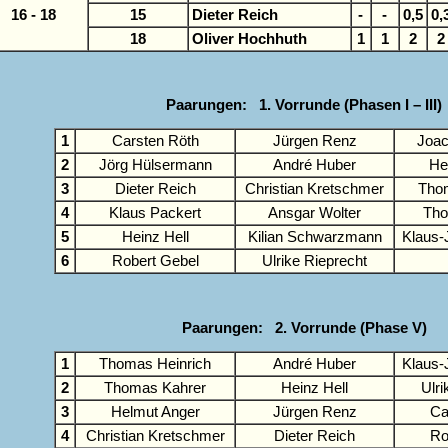
16 - 18
15
Dieter Reich
-
-
0,5
0,
18
Oliver Hochhuth
1
1
2
2
Paarungen: 1. Vorrunde (Phasen I – III)
1
Carsten Röth
Jürgen Renz
Joac
2
Jörg Hülsermann
André Huber
He
3
Dieter Reich
Christian Kretschmer
Thom
4
Klaus Packert
Ansgar Wolter
Tho
5
Heinz Hell
Kilian Schwarzmann
Klaus-
6
Robert Gebel
Ulrike Rieprecht
Paarungen: 2. Vorrunde (Phase V)
1
Thomas Heinrich
André Huber
Klaus-
2
Thomas Kahrer
Heinz Hell
Ulri
3
Helmut Anger
Jürgen Renz
Ca
4
Christian Kretschmer
Dieter Reich
Ro