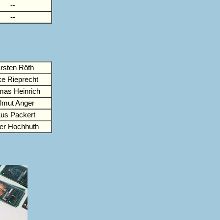
--
--
rsten Röth
ke Rieprecht
as Heinrich
lmut Anger
aus Packert
ver Hochhuth