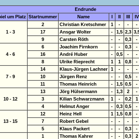
Endrunde
iel um Platz
Startnummer
Name
I
II
III
IV
2
Christian Kretschmer
1
-
-
-
1 - 3
17
Ansgar Wolter
-
1,5
2,3
3,
9
Carsten Röth
-
-
0,3
-
6
Joachim Firnkorn
-
-
0,3
-
4 - 6
16
André Huber
-
0,5
-
-
8
Ulrike Rieprecht
1
1
0,8
-
14
Klaus-Jürgen Lachner
1
-
-
-
7 - 9
10
Jürgen Renz
-
-
0,5
-
11
Thomas Heinrich
-
1,5
0,5
-
13
Jörg Hülsermann
-
1,3
2
-
10 - 12
3
Kilian Schwarzmann
1
-
0,2
1
4
Helmut Anger
-
0,3
0,5
-
12
Heinz Hell
1
1,5
0,8
-
13 - 15
7
Robert Gebel
-
-
-
-
5
Klaus Packert
-
-
0,3
-
1
Thomas Kahrer
-
-
0,3
2