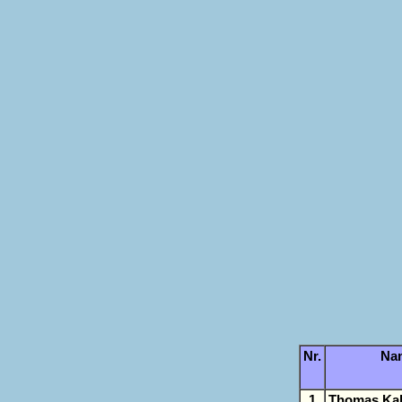
Nr.
Na
1
Thomas Ka