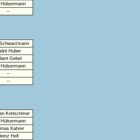
 Hülsermann
--
n Schwarzmann
dré Huber
bert Gebel
 Hülsermann
--
--
ian Kretschmer
 Hülsermann
mas Kahrer
einz Hell