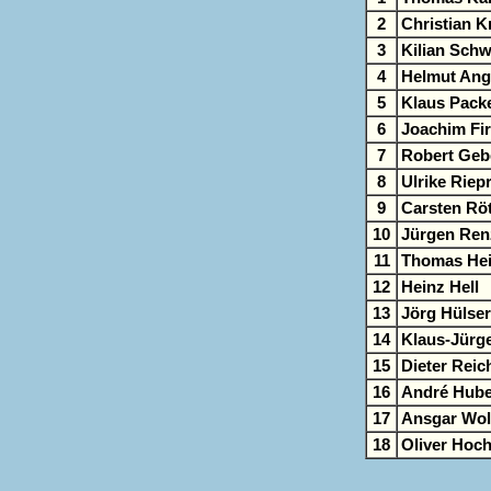
2
Christian 
3
Kilian Sch
4
Helmut Ang
5
Klaus Pack
6
Joachim Fi
7
Robert Geb
8
Ulrike Riep
9
Carsten Rö
10
Jürgen Ren
11
Thomas Hei
12
Heinz Hell
13
Jörg Hülse
14
Klaus-Jürg
15
Dieter Reic
16
André Hube
17
Ansgar Wol
18
Oliver Hoc