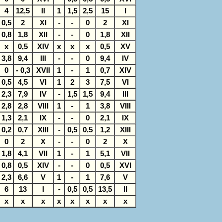
4
12,5
II
1
1,5
2,5
15
I
0,5
2
XI
-
-
0
2
XI
0,8
1,8
XII
-
-
0
1,8
XII
x
0,5
XIV
x
x
x
0,5
XV
3,8
9,4
III
-
-
0
9,4
IV
0
- 0,3
XVII
1
-
1
0,7
XIV
0,5
4,5
VI
1
2
3
7,5
VI
2,3
7,9
IV
-
1,5
1,5
9,4
III
2,8
2,8
VIII
1
-
1
3,8
VIII
1,3
2,1
IX
-
-
0
2,1
IX
0,2
0,7
XIII
-
0,5
0,5
1,2
XIII
0
2
X
-
-
0
2
X
1,8
4,1
VII
1
-
1
5,1
VII
0,8
0,5
XIV
-
-
0
0,5
XVI
2,3
6,6
V
1
-
1
7,6
V
6
13
I
-
0,5
0,5
13,5
II
x
x
x
x
x
x
x
x