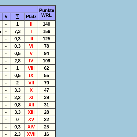
Punkte
WRL
V
Platz
-
1
II
140
5
-
7,3
I
156
-
0,3
III
125
-
0,3
VI
78
-
0,5
V
94
-
2,8
IV
109
-
1
VIII
62
-
0,5
IX
55
-
2
VII
70
-
3,3
X
47
-
2,2
XI
39
-
0,8
XII
31
-
3,3
XIII
28
-
0
XV
22
-
0,3
XIV
25
-
2,3
XVII
16