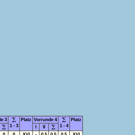
e 3
Platz
Vorrunde 4
Platz
1 - 3
1 - 4
I
II
0
0
XVI
-
0,5
0,5
0,5
XVI