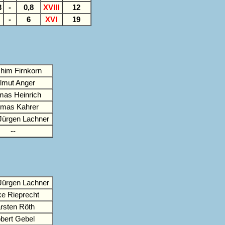
3
-
0,8
XVIII
12
-
6
XVI
19
him Firnkorn
lmut Anger
as Heinrich
mas Kahrer
Jürgen Lachner
--
Jürgen Lachner
ke Rieprecht
rsten Röth
bert Gebel