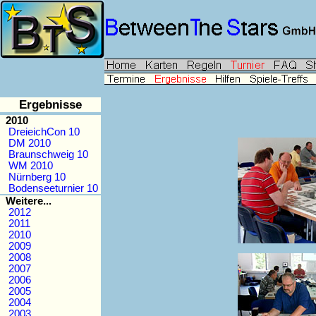
Ergebnisse
2010
DreieichCon 10
DM 2010
Braunschweig 10
WM 2010
Nürnberg 10
Bodenseeturnier 10
Weitere...
2012
2011
2010
2009
2008
2007
2006
2005
2004
2003