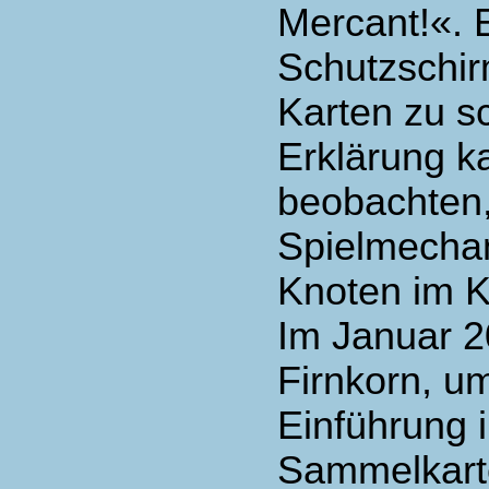
Mercant!«. E
Schutzschir
Karten zu s
Erklärung k
beobachten,
Spielmechan
Knoten im K
Im Januar 
Firnkorn, u
Einführung
Sammelkarte