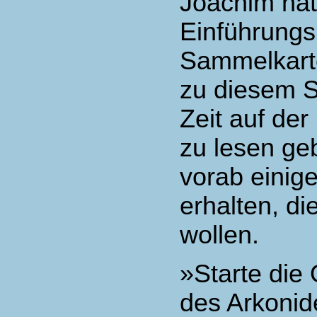
Joachim hat 
Einführung
Sammelkarte
zu diesem Sp
Zeit auf 
zu lesen ge
vorab einig
erhalten, di
wollen.
»Starte die
des Arkonid