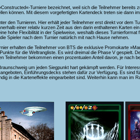
Constructed«-Turniere bezeichnet, weil sich die Teilnehmer bereits z
n können. Mit diesem vorgefertigten Kartendeck treten sie dann im 
ter den Turnieren. Hier erhält jeder Teilnehmer erst direkt vor dem Tu
erhalb einer relativ kurzen Zeit aus den darin enthaltenen Karten e
eine hohe Flexibilität in der Spielweise, weshalb dieses Turnierformat 
 die Spieler nach dem Turnier natürlich mit nach Hause nehmen.
ier erhalten die Teilnehmer von BTS die exklusive Promokarte »Marlis
Punkte für die Weltrangliste. Es wird dreimal die Phase V gespielt. D
eren Teilnehmer bekommen einen prozentualen Anteil davon, je nach b
n Braunschweig um jeden Siegpunkt hart gekämpft werden. Für Inter
s angeboten, Einführungsdecks stehen dafür zur Verfügung. Es sind
ändig in die Karteneffekte eingearbeitet sind. Weiterhin kann man im