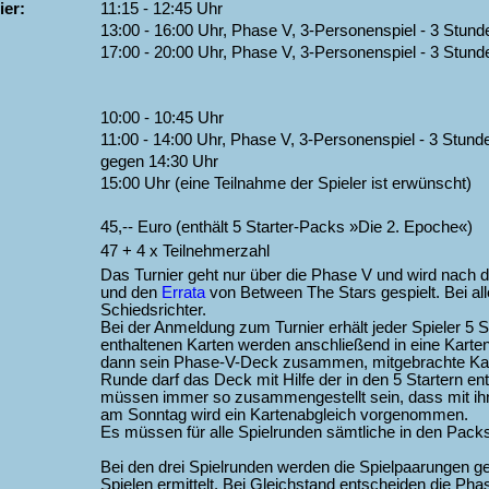
ier:
11:15 - 12:45 Uhr
13:00 - 16:00 Uhr, Phase V, 3-Personenspiel - 3 Stund
17:00 - 20:00 Uhr, Phase V, 3-Personenspiel - 3 Stund
10:00 - 10:45 Uhr
11:00 - 14:00 Uhr, Phase V, 3-Personenspiel - 3 Stund
gegen 14:30 Uhr
15:00 Uhr (eine Teilnahme der Spieler ist erwünscht)
45,-- Euro (enthält 5 Starter-Packs »Die 2. Epoche«)
47 + 4 x Teilnehmerzahl
Das Turnier geht nur über die Phase V und wird nach
und den
Errata
von Between The Stars gespielt. Bei al
Schiedsrichter.
Bei der Anmeldung zum Turnier erhält jeder Spieler 5 
enthaltenen Karten werden anschließend in eine Kartenli
dann sein Phase-V-Deck zusammen, mitgebrachte Karte
Runde darf das Deck mit Hilfe der in den 5 Startern en
müssen immer so zusammengestellt sein, dass mit ihne
am Sonntag wird ein Kartenabgleich vorgenommen.
Es müssen für alle Spielrunden sämtliche in den Pack
Bei den drei Spielrunden werden die Spielpaarungen ge
Spielen ermittelt. Bei Gleichstand entscheiden die Ph