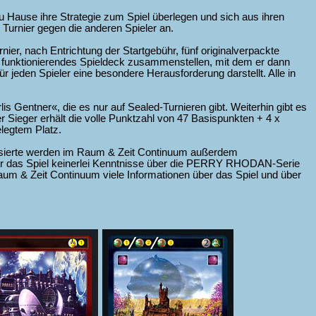
u Hause ihre Strategie zum Spiel überlegen und sich aus ihren
Turnier gegen die anderen Spieler an.
rnier, nach Entrichtung der Startgebühr, fünf originalverpackte
in funktionierendes Spieldeck zusammenstellen, mit dem er dann
für jeden Spieler eine besondere Herausforderung darstellt. Alle in
 Gentner«, die es nur auf Sealed-Turnieren gibt. Weiterhin gibt es
er Sieger erhält die volle Punktzahl von 47 Basispunkten + 4 x
elegtem Platz.
essierte werden im Raum & Zeit Continuum außerdem
 für das Spiel keinerlei Kenntnisse über die PERRY RHODAN-Serie
 Raum & Zeit Continuum viele Informationen über das Spiel und über