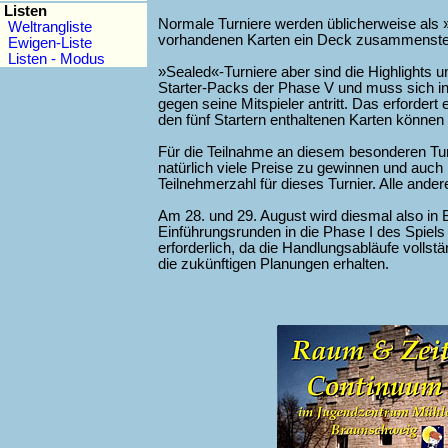
Listen
Normale Turniere werden üblicherweise als »
Weltrangliste
vorhandenen Karten ein Deck zusammenstelle
Ewigen-Liste
Listen - Modus
»Sealed«-Turniere aber sind die Highlights un
Starter-Packs der Phase V und muss sich inn
gegen seine Mitspieler antritt. Das erfordert 
den fünf Startern enthaltenen Karten können
Für die Teilnahme an diesem besonderen Turn
natürlich viele Preise zu gewinnen und auch 
Teilnehmerzahl für dieses Turnier. Alle and
Am 28. und 29. August wird diesmal also i
Einführungsrunden in die Phase I des Spiel
erforderlich, da die Handlungsabläufe vollst
die zukünftigen Planungen erhalten.