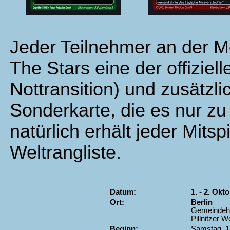
Jeder Teilnehmer an der M
The Stars eine der offizie
Nottransition) und zusätzl
Sonderkarte, die es nur z
natürlich erhält jeder Mitsp
Weltrangliste.
Datum:
1. - 2. Okt
Ort:
Berlin
Gemeindeha
Pillnitzer W
Beginn:
Samstag, 1