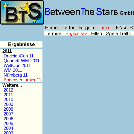
Ergebnisse
2011
DreieichCon 11
Quartett-WM 2011
WeltCon 2011
WM 2011
Nürnberg 11
Bodenseeturnier 11
Weitere...
2012
2011
2010
2009
2008
2007
2006
2005
2004
2003