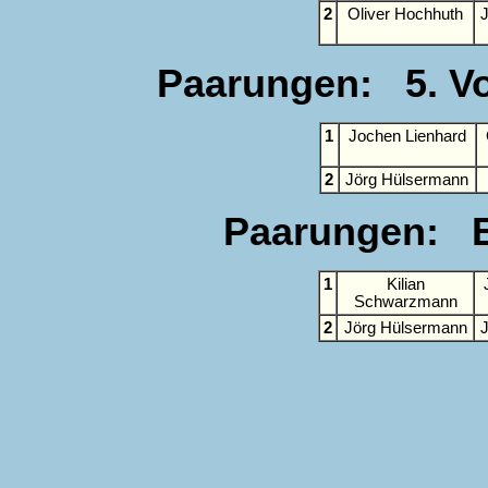
2
Oliver Hochhuth
Paarungen: 5. Vor
1
Jochen Lienhard
2
Jörg Hülsermann
Paarungen: E
1
Kilian
Schwarzmann
2
Jörg Hülsermann