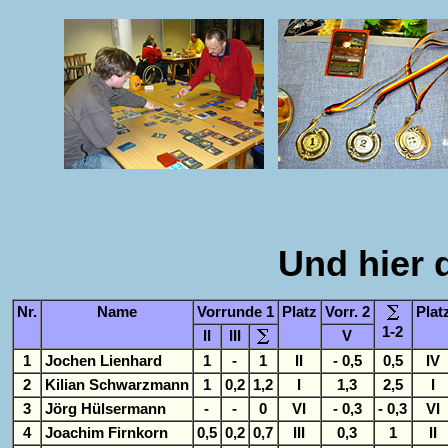
Und hier 
Nr.
Name
Vorrunde 1
Platz
Vorr. 2
Plat
1-2
II
III
V
1
Jochen Lienhard
1
-
1
II
- 0,5
0,5
IV
2
Kilian Schwarzmann
1
0,2
1,2
I
1,3
2,5
I
3
Jörg Hülsermann
-
-
0
VI
- 0,3
- 0,3
VI
4
Joachim Firnkorn
0,5
0,2
0,7
III
0,3
1
II