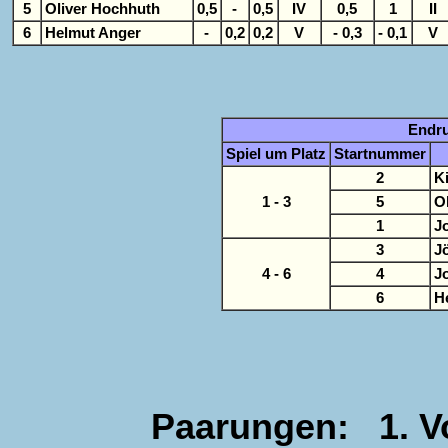
5
Oliver Hochhuth
0,5
-
0,5
IV
0,5
1
II
6
Helmut Anger
-
0,2
0,2
V
- 0,3
- 0,1
V
Endr
Spiel um Platz
Startnummer
2
K
1 - 3
5
O
1
J
3
J
4 - 6
4
J
6
H
Paarungen: 1. Vor