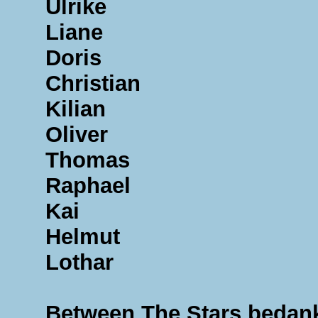
Ulrike
Liane
Doris
Christian
Kilian
Oliver
Thomas
Raphael
Kai
Helmut
Lothar
Between The Stars bedank