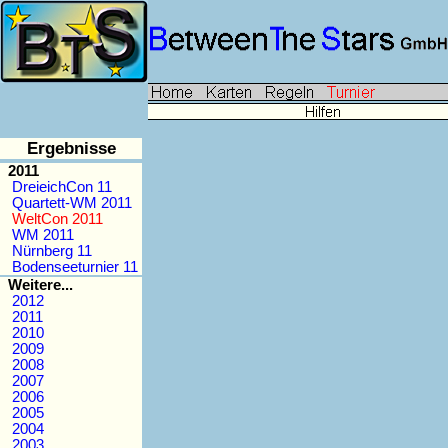
Ergebnisse
2011
DreieichCon 11
Quartett-WM 2011
WeltCon 2011
WM 2011
Nürnberg 11
Bodenseeturnier 11
Weitere...
2012
2011
2010
2009
2008
2007
2006
2005
2004
2003