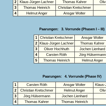
2
Klaus-Jürgen Lachner
Thomas Kahrer
Oli
3
Thomas Heinrich
Christian Kretschmer
4
Helmut Anger
Ansgar Wolter
Paarungen: 3. Vorrunde (Phasen I – III)
1
Christian Kretschmer
Ansgar Wolter
2
Klaus-Jürgen Lachner
Thomas Kahrer
3
Oliver Hochhuth
Jochen Lienhard
4
Carsten Röth
Jörg Hülsermann
5
Thomas Heinrich
Helmut Anger
Paarungen: 4. Vorrunde (Phase IV)
1
Carsten Röth
Ansgar Wolter
Klaus-
2
Christian Kretschmer
Helmut Anger
Oli
3
Jörg Hülsermann
Jochen Lienhard
4
Thomas Kahrer
Thomas Heinrich