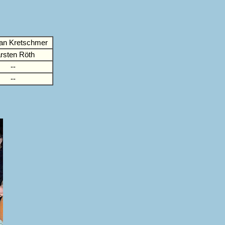
ian Kretschmer
rsten Röth
--
--