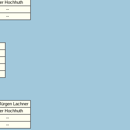
ver Hochhuth
--
--
Jürgen Lachner
ver Hochhuth
--
--