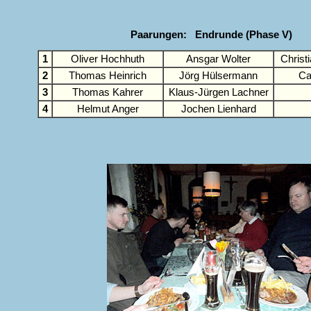
Paarungen: Endrunde (Phase V)
1
Oliver Hochhuth
Ansgar Wolter
Christ
2
Thomas Heinrich
Jörg Hülsermann
Ca
3
Thomas Kahrer
Klaus-Jürgen Lachner
4
Helmut Anger
Jochen Lienhard