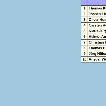
1
Thomas K
2
Jochen Li
3
Oliver Ho
4
Carsten R
5
Klaus-Jür
6
Helmut An
7
Christian
8
Thomas He
9
Jörg Hüls
10
Ansgar Wo