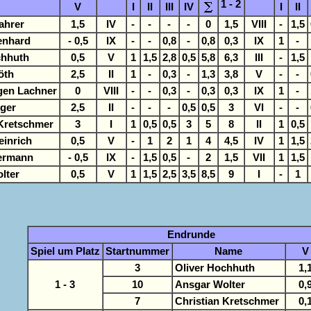
1 - 2
V
I
II
III
IV
I
II
ahrer
1,5
IV
-
-
-
-
0
1,5
VIII
-
1,5
enhard
- 0,5
IX
-
-
0,8
-
0,8
0,3
IX
1
-
chhuth
0,5
V
1
1,5
2,8
0,5
5,8
6,3
III
-
1,5
öth
2,5
II
1
-
0,3
-
1,3
3,8
V
-
-
gen Lachner
0
VIII
-
-
0,3
-
0,3
0,3
IX
1
-
ger
2,5
II
-
-
-
0,5
0,5
3
VI
-
-
 Kretschmer
3
I
1
0,5
0,5
3
5
8
II
1
0,5
inrich
0,5
V
-
1
2
1
4
4,5
IV
1
1,5
ermann
- 0,5
IX
-
1,5
0,5
-
2
1,5
VII
1
1,5
lter
0,5
V
1
1,5
2,5
3,5
8,5
9
I
-
1
Endrunde
Spiel um Platz
Startnummer
Name
V
3
Oliver Hochhuth
1,
1 - 3
10
Ansgar Wolter
0,
7
Christian Kretschmer
0,