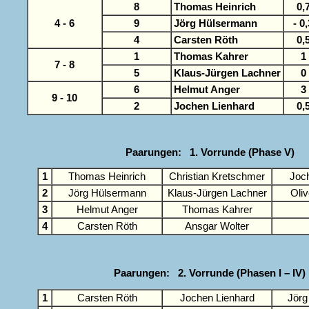
8
Thomas Heinrich
0,
4 - 6
9
Jörg Hülsermann
- 0
4
Carsten Röth
0,
1
Thomas Kahrer
1
7 - 8
5
Klaus-Jürgen Lachner
0
6
Helmut Anger
3
9 - 10
2
Jochen Lienhard
0,
Paarungen: 1. Vorrunde (Phase V)
1
Thomas Heinrich
Christian Kretschmer
Joc
2
Jörg Hülsermann
Klaus-Jürgen Lachner
Oli
3
Helmut Anger
Thomas Kahrer
4
Carsten Röth
Ansgar Wolter
Paarungen: 2. Vorrunde (Phasen I – IV)
1
Carsten Röth
Jochen Lienhard
Jörg