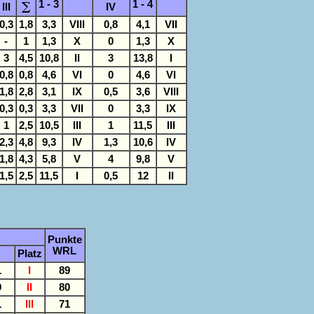
1 - 3
1 - 4
III
IV
0,3
1,8
3,3
VIII
0,8
4,1
VII
-
1
1,3
X
0
1,3
X
3
4,5
10,8
II
3
13,8
I
0,8
0,8
4,6
VI
0
4,6
VI
1,8
2,8
3,1
IX
0,5
3,6
VIII
0,3
0,3
3,3
VII
0
3,3
IX
1
2,5
10,5
III
1
11,5
III
2,3
4,8
9,3
IV
1,3
10,6
IV
1,8
4,3
5,8
V
4
9,8
V
1,5
2,5
11,5
I
0,5
12
II
Punkte
WRL
Platz
1
I
89
9
II
80
1
III
71