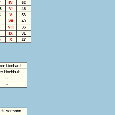
7
IV
62
,3
VI
45
5
V
53
VII
40
VIII
36
IX
31
5
X
27
hen Lienhard
ver Hochhuth
--
--
 Hülsermann