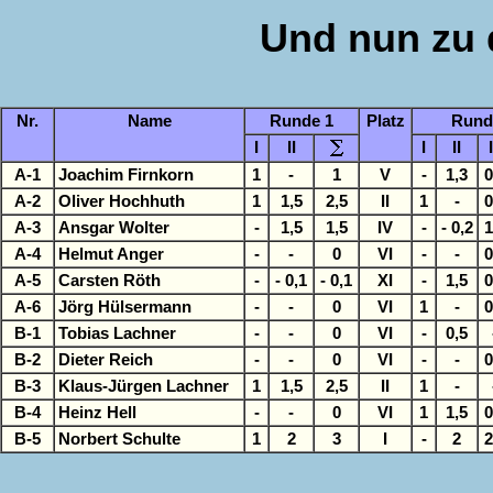
Und nun zu 
Nr.
Name
Runde 1
Platz
Rund
I
II
I
II
I
A-1
Joachim Firnkorn
1
-
1
V
-
1,3
0
A-2
Oliver Hochhuth
1
1,5
2,5
II
1
-
0
A-3
Ansgar Wolter
-
1,5
1,5
IV
-
- 0,2
1
A-4
Helmut Anger
-
-
0
VI
-
-
0
A-5
Carsten Röth
-
- 0,1
- 0,1
XI
-
1,5
0
A-6
Jörg Hülsermann
-
-
0
VI
1
-
0
B-1
Tobias Lachner
-
-
0
VI
-
0,5
B-2
Dieter Reich
-
-
0
VI
-
-
0
B-3
Klaus-Jürgen Lachner
1
1,5
2,5
II
1
-
B-4
Heinz Hell
-
-
0
VI
1
1,5
0
B-5
Norbert Schulte
1
2
3
I
-
2
2