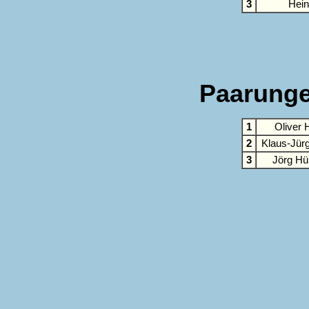
3
Hein
Paarunge
1
Oliver 
2
Klaus-Jür
3
Jörg Hü