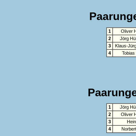
Paarunge
1
Oliver 
2
Jörg Hü
3
Klaus-Jür
4
Tobias
Paarunge
1
Jörg Hü
2
Oliver 
3
Hein
4
Norbert