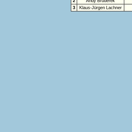
2
Andy Bruderek
3
Klaus-Jürgen Lachner