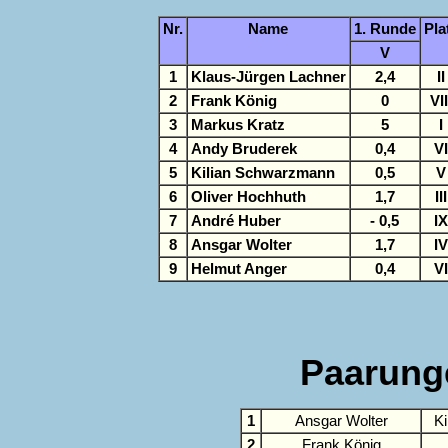
Nr.
Name
1. Runde
Pla
V
1
Klaus-Jürgen Lachner
2,4
II
2
Frank König
0
VII
3
Markus Kratz
5
I
4
Andy Bruderek
0,4
VI
5
Kilian Schwarzmann
0,5
V
6
Oliver Hochhuth
1,7
III
7
André Huber
- 0,5
IX
8
Ansgar Wolter
1,7
IV
9
Helmut Anger
0,4
VI
Paarung
1
Ansgar Wolter
K
2
Frank König