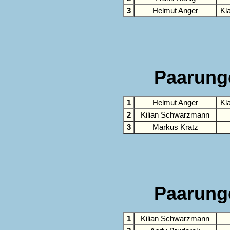
3
Helmut Anger
Kl
Paarung
1
Helmut Anger
Kl
2
Kilian Schwarzmann
3
Markus Kratz
Paarung
1
Kilian Schwarzmann