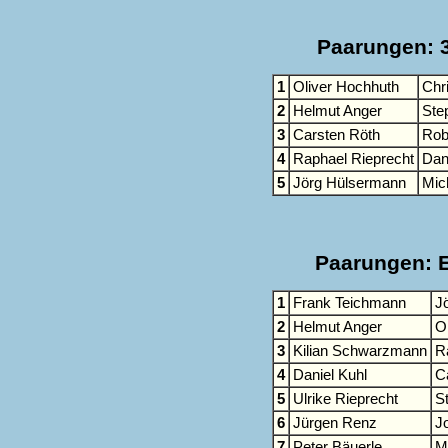
Paarungen: 3
1
Oliver Hochhuth
Chr
2
Helmut Anger
Ste
3
Carsten Röth
Rob
4
Raphael Rieprecht
Dan
5
Jörg Hülsermann
Mic
Paarungen: E
1
Frank Teichmann
J
2
Helmut Anger
O
3
Kilian Schwarzmann
R
4
Daniel Kuhl
C
5
Ulrike Rieprecht
S
6
Jürgen Renz
J
7
Peter Bäuerle
M