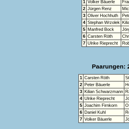
1
Volker Bäuerle
Fra
2
Jürgen Renz
Mic
3
Oliver Hochhuth
Pet
4
Stephan Wrzolek
Kil
5
Manfred Bock
Jör
6
Carsten Röth
Chr
7
Ulrike Rieprecht
Rob
Paarungen: 2
1
Carsten Röth
S
2
Peter Bäuerle
H
3
Kilian Schwarzmann
R
4
Ulrike Rieprecht
J
5
Joachim Firnkorn
O
6
Daniel Kuhl
R
7
Volker Bäuerle
J