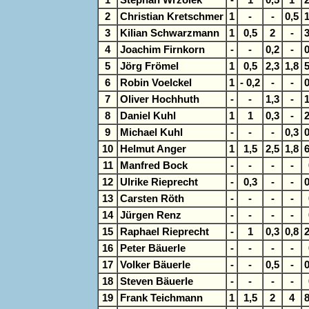
2
Christian Kretschmer
1
-
-
0,5
1
3
Kilian Schwarzmann
1
0,5
2
-
3
4
Joachim Firnkorn
-
-
0,2
-
0
5
Jörg Frömel
1
0,5
2,3
1,8
5
6
Robin Voelckel
1
- 0,2
-
-
0
7
Oliver Hochhuth
-
-
1,3
-
1
8
Daniel Kuhl
1
1
0,3
-
2
9
Michael Kuhl
-
-
-
0,3
0
10
Helmut Anger
1
1,5
2,5
1,8
6
11
Manfred Bock
-
-
-
-
12
Ulrike Rieprecht
-
0,3
-
-
0
13
Carsten Röth
-
-
-
-
14
Jürgen Renz
-
-
-
-
15
Raphael Rieprecht
-
1
0,3
0,8
2
16
Peter Bäuerle
-
-
-
-
17
Volker Bäuerle
-
-
0,5
-
0
18
Steven Bäuerle
-
-
-
-
19
Frank Teichmann
1
1,5
2
4
8