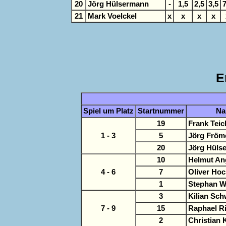
20
Jörg Hülsermann
-
1,5
2,5
3,5
7
21
Mark Voelckel
x
x
x
x
E
Spiel um Platz
Startnummer
Na
19
Frank Tei
1 - 3
5
Jörg Fröm
20
Jörg Hüls
10
Helmut An
4 - 6
7
Oliver Ho
1
Stephan W
3
Kilian Sc
7 - 9
15
Raphael R
2
Christian 