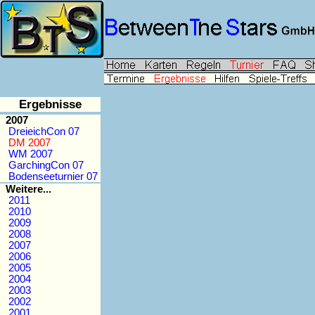
Ergebnisse
2007
DreieichCon 07
DM 2007
WM 2007
GarchingCon 07
Bodenseeturnier 07
Weitere...
2011
2010
2009
2008
2007
2006
2005
2004
2003
2002
2001