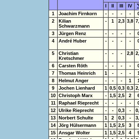
I
II
III
IV
1
Joachim Firnkorn
-
-
-
-
2
Kilian
-
1
2,3
3,8
7
Schwarzmann
3
Jürgen Renz
-
-
-
-
4
André Huber
-
-
-
-
5
Christian
-
-
-
2,8
2
Kretschmer
6
Carsten Röth
-
-
-
-
7
Thomas Heinrich
1
-
-
-
8
Helmut Anger
-
-
-
1
9
Jochen Lienhard
1
0,5
0,3
0,3
2
10
Christoph Marx
-
1,5
2,5
2
11
Raphael Rieprecht
-
-
-
-
12
Ulrike Rieprecht
-
-
0,3
-
0
13
Norbert Schulte
1
2
0,3
-
3
14
Jörg Hülsermann
1
1,5
2,5
3
15
Ansgar Wolter
1
1,5
2,5
4