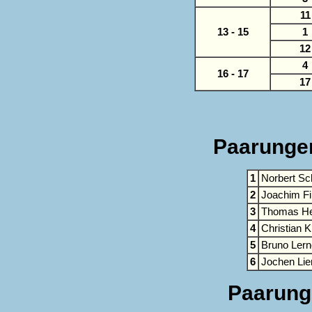
11
13 - 15
1
12
4
16 - 17
17
Paarungen:
1
Norbert Sc
2
Joachim Fi
3
Thomas He
4
Christian 
5
Bruno Lern
6
Jochen Lie
Paarunge