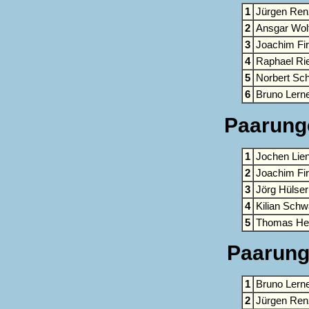
1
Jürgen Ren
2
Ansgar Wol
3
Joachim Fi
4
Raphael Ri
5
Norbert Sch
6
Bruno Lern
Paarunge
1
Jochen Lie
2
Joachim Fi
3
Jörg Hülse
4
Kilian Sch
5
Thomas Hei
Paarunge
1
Bruno Lern
2
Jürgen Ren