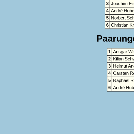
3
Joachim Fi
4
André Hube
5
Norbert Sch
6
Christian K
Paarunge
1
Ansgar Wo
2
Kilian Sc
3
Helmut An
4
Carsten R
5
Raphael R
6
André Hub