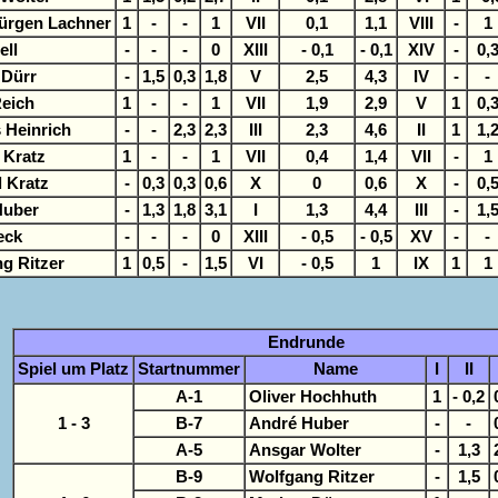
ürgen Lachner
1
-
-
1
VII
0,1
1,1
VIII
-
1
ell
-
-
-
0
XIII
- 0,1
- 0,1
XIV
-
0,
 Dürr
-
1,5
0,3
1,8
V
2,5
4,3
IV
-
-
Reich
1
-
-
1
VII
1,9
2,9
V
1
0,
 Heinrich
-
-
2,3
2,3
III
2,3
4,6
II
1
1,
 Kratz
1
-
-
1
VII
0,4
1,4
VII
-
1
 Kratz
-
0,3
0,3
0,6
X
0
0,6
X
-
0,
Huber
-
1,3
1,8
3,1
I
1,3
4,4
III
-
1,
eck
-
-
-
0
XIII
- 0,5
- 0,5
XV
-
-
g Ritzer
1
0,5
-
1,5
VI
- 0,5
1
IX
1
1
Endrunde
Spiel um Platz
Startnummer
Name
I
II
A-1
Oliver Hochhuth
1
- 0,2
1 - 3
B-7
André Huber
-
-
A-5
Ansgar Wolter
-
1,3
B-9
Wolfgang Ritzer
-
1,5