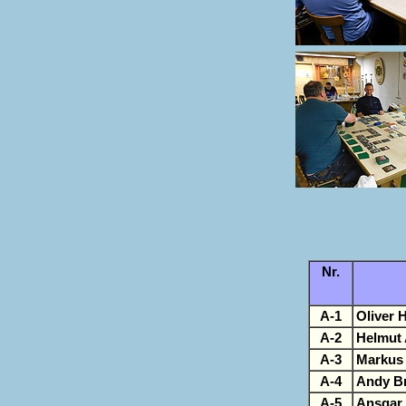
Nr.
A-1
Oliver 
A-2
Helmut
A-3
Markus 
A-4
Andy B
A-5
Ansgar 