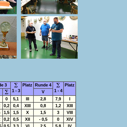
e 3
Platz
Runde 4
Platz
1 - 3
1 - 4
V
0
5,1
III
2,8
7,9
I
2
0,2
0,4
XIII
0,8
1,2
XIII
5
1,5
1,5
X
1,5
3
VIII
2
0,2
0,5
XII
- 0,5
0
XIV
5
0,5
3,3
VI
2,5
5,8
IV