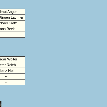
lmut Anger
Jürgen Lachner
chael Kratz
ans Beck
--
sgar Wolter
eter Reich
einz Hell
--
--