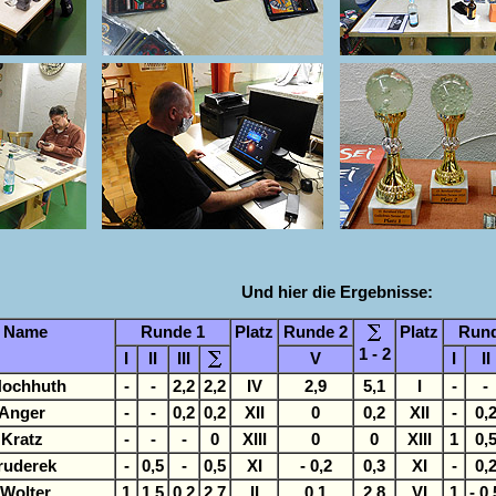
Und hier die Ergebnisse:
Name
Runde 1
Platz
Runde 2
Platz
Rund
1 - 2
I
II
III
V
I
II
Hochhuth
-
-
2,2
2,2
IV
2,9
5,1
I
-
-
 Anger
-
-
0,2
0,2
XII
0
0,2
XII
-
0,
Kratz
-
-
-
0
XIII
0
0
XIII
1
0,
ruderek
-
0,5
-
0,5
XI
- 0,2
0,3
XI
-
0,
Wolter
1
1,5
0,2
2,7
II
0,1
2,8
VI
1
- 0,