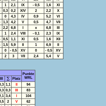
1
2,1
IX
- 0,5
1,6
XI
3
0,3
0,2
XIV
2
2,2
X
0
4,3
IV
0,9
5,2
VI
3
1,3
4,2
V
0,5
4,7
VII
2
2,2
6,8
I
x
6,8
III
1
2,4
VIII
- 0,1
2,3
IX
5
0,5
1,1
XI
0,5
1,6
XII
5
1,5
5,9
II
1
6,9
II
0
- 0,5
XV
0
- 0,5
XV
2
3
VII
2,4
5,4
V
Punkte
WRL
III
Platz
0,3
1,1
II
94
0,3
0,3
III
83
2,1
3,4
I
104
0,5
2
V
62