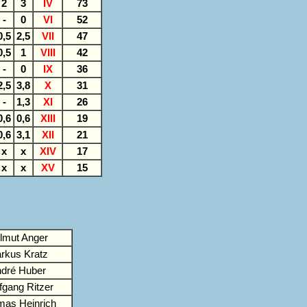
2
3
IV
73
-
0
VI
52
0,5
2,5
VII
47
0,5
1
VIII
42
-
0
IX
36
2,5
3,8
X
31
-
1,3
XI
26
0,6
0,6
XIII
19
0,6
3,1
XII
21
x
x
XIV
17
x
x
XV
15
lmut Anger
rkus Kratz
dré Huber
fgang Ritzer
as Heinrich