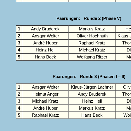
Paarungen: Runde 2 (Phase V)
1
Andy Bruderek
Markus Kratz
He
2
Ansgar Wolter
Oliver Hochhuth
Klaus-
3
André Huber
Raphael Kratz
Thom
4
Heinz Hell
Michael Kratz
Di
5
Hans Beck
Wolfgang Ritzer
Ma
Paarungen: Runde 3 (Phasen I – II)
1
Ansgar Wolter
Klaus-Jürgen Lachner
Oli
2
Helmut Anger
Andy Bruderek
Thom
3
Michael Kratz
Heinz Hell
Di
4
André Huber
Markus Kratz
Ma
5
Raphael Kratz
Hans Beck
Wol