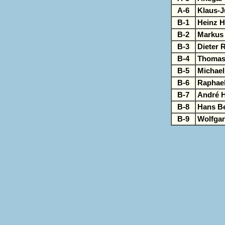
A-6
Klaus-J
B-1
Heinz H
B-2
Markus
B-3
Dieter 
B-4
Thomas
B-5
Michael
B-6
Raphael
B-7
André 
B-8
Hans B
B-9
Wolfgan