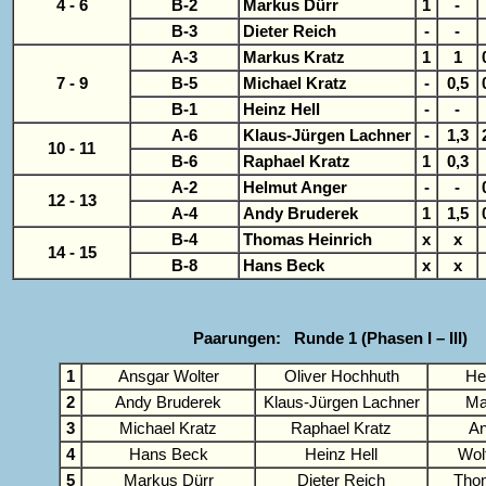
4 - 6
B-2
Markus Dürr
1
-
B-3
Dieter Reich
-
-
A-3
Markus Kratz
1
1
7 - 9
B-5
Michael Kratz
-
0,5
B-1
Heinz Hell
-
-
A-6
Klaus-Jürgen Lachner
-
1,3
10 - 11
B-6
Raphael Kratz
1
0,3
A-2
Helmut Anger
-
-
12 - 13
A-4
Andy Bruderek
1
1,5
B-4
Thomas Heinrich
x
x
14 - 15
B-8
Hans Beck
x
x
Paarungen: Runde 1 (Phasen I – III)
1
Ansgar Wolter
Oliver Hochhuth
He
2
Andy Bruderek
Klaus-Jürgen Lachner
Ma
3
Michael Kratz
Raphael Kratz
An
4
Hans Beck
Heinz Hell
Wol
5
Markus Dürr
Dieter Reich
Thom