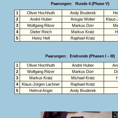
Paarungen: Runde 4 (Phase V)
1
Oliver Hochhuth
Andy Bruderek
He
2
André Huber
Ansgar Wolter
Klaus-
3
Wolfgang Ritzer
Markus Dürr
Mi
4
Dieter Reich
Markus Kratz
H
5
Heinz Hell
Raphael Kratz
Paarungen: Endrunde (Phasen I – III)
1
Oliver Hochhuth
André Huber
An
2
Wolfgang Ritzer
Markus Dürr
Di
3
Markus Kratz
Michael Kratz
H
4
Klaus-Jürgen Lachner
Raphael Kratz
5
Helmut Anger
Andy Bruderek