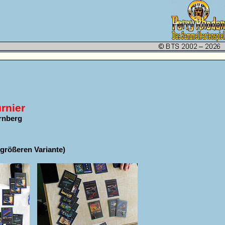
rnier
ürnberg
r größeren Variante)