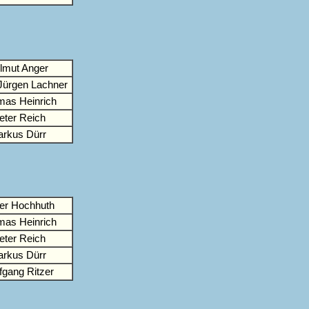
lmut Anger
Jürgen Lachner
as Heinrich
eter Reich
rkus Dürr
ver Hochhuth
as Heinrich
eter Reich
rkus Dürr
fgang Ritzer