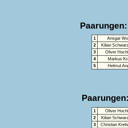
Paarungen: 
1
Ansgar Wol
2
Kilian Schwa
3
Oliver Hoch
4
Markus Kr
5
Helmut An
Paarungen: 
1
Oliver Hoch
2
Kilian Schwa
3
Christian Kre