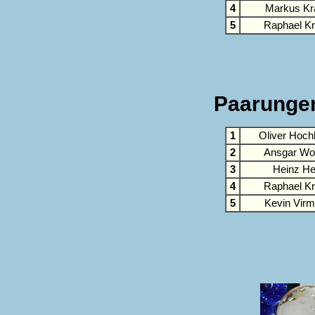
4
Markus Kr
5
Raphael Kr
Paarungen
1
Oliver Hoch
2
Ansgar Wol
3
Heinz Hel
4
Raphael Kr
5
Kevin Virm