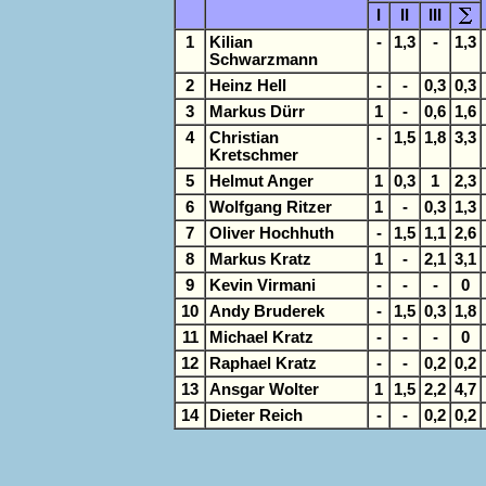
I
II
III
1
Kilian
-
1,3
-
1,3
Schwarzmann
2
Heinz Hell
-
-
0,3
0,3
3
Markus Dürr
1
-
0,6
1,6
4
Christian
-
1,5
1,8
3,3
Kretschmer
5
Helmut Anger
1
0,3
1
2,3
6
Wolfgang Ritzer
1
-
0,3
1,3
7
Oliver Hochhuth
-
1,5
1,1
2,6
8
Markus Kratz
1
-
2,1
3,1
9
Kevin Virmani
-
-
-
0
10
Andy Bruderek
-
1,5
0,3
1,8
11
Michael Kratz
-
-
-
0
12
Raphael Kratz
-
-
0,2
0,2
13
Ansgar Wolter
1
1,5
2,2
4,7
14
Dieter Reich
-
-
0,2
0,2