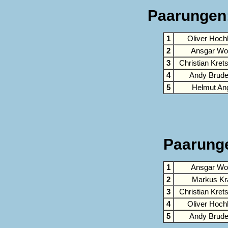
Paarungen: 
1
Oliver Hoch
2
Ansgar Wol
3
Christian Kre
4
Andy Brude
5
Helmut An
Paarunge
1
Ansgar Wol
2
Markus Kr
3
Christian Kre
4
Oliver Hoch
5
Andy Brude