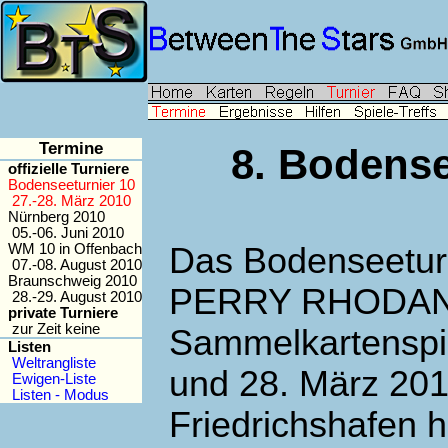
Termine
8. Bodense
offizielle Turniere
Bodenseeturnier 10
27.-28. März 2010
Nürnberg 2010
05.-06. Juni 2010
WM 10 in Offenbach
Das Bodenseetur
07.-08. August 2010
Braunschweig 2010
PERRY RHODAN
28.-29. August 2010
private Turniere
zur Zeit keine
Sammelkartenspi
Listen
Weltrangliste
und 28. März 201
Ewigen-Liste
Listen - Modus
Friedrichshafen h