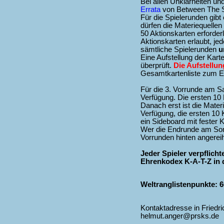
Bei allen Unklarheiten un
Errata
von Between The S
Für die Spielerunden gib
dürfen die Materiequellen
50 Aktionskarten erforder
Aktionskarten erlaubt, je
sämtliche Spielerunden
u
Eine Aufstellung der Kart
überprüft.
Die Aufstellu
Gesamtkartenliste zum E
Für die 3. Vorrunde am Sam
Verfügung. Die ersten 10
Danach erst ist die Materi
Verfügung, die ersten 10 
ein Sideboard mit fester
Wer die Endrunde am Sonn
Vorrunden hinten angereih
Jeder Spieler verpflich
Ehrenkodex K-A-T-Z in d
Weltranglistenpunkte: 6
Kontaktadresse in Friedri
helmut.anger@prsks.de