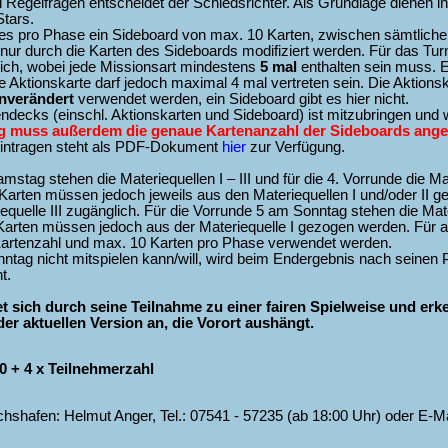
d Regelfragen entscheidet der Schiedsrichter. Als Grundlage dienen 
tars.
t es pro Phase ein Sideboard von max. 10 Karten, zwischen sämtlich
 nur durch die Karten des Sideboards modifiziert werden. Für das Tur
lich, wobei jede Missionsart mindestens
5 mal
enthalten sein muss. E
de Aktionskarte darf jedoch maximal 4 mal vertreten sein. Die Aktion
nverändert
verwendet werden, ein Sideboard gibt es hier nicht.
endecks (einschl. Aktionskarten und Sideboard) ist mitzubringen und w
ng muss außerdem die genaue Kartenanzahl der Sideboards ang
intragen steht als PDF-Dokument
hier
zur Verfügung.
stag stehen die Materiequellen I – III und für die 4. Vorrunde die Mat
 Karten müssen jedoch jeweils aus den Materiequellen I und/oder II 
equelle III zugänglich. Für die Vorrunde 5 am Sonntag stehen die Mater
Karten müssen jedoch aus der Materiequelle I gezogen werden. Für al
 Kartenzahl und max. 10 Karten pro Phase verwendet werden.
tag nicht mitspielen kann/will, wird beim Endergebnis nach seinen
t.
tet sich durch seine Teilnahme zu einer fairen Spielweise und erk
er aktuellen Version an, die Vorort aushängt.
0 + 4 x Teilnehmerzahl
chshafen: Helmut Anger, Tel.: 07541 - 57235 (ab 18:00 Uhr) oder E-Ma