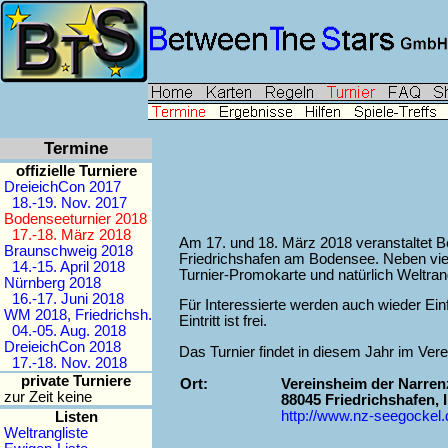
Termine
offizielle Turniere
DreieichCon 2017
18.-19. Nov. 2017
Bodenseeturnier 2018
17.-18. März 2018
Am 17. und 18. März 2018 veranstaltet
Braunschweig 2018
Friedrichshafen am Bodensee. Neben viele
14.-15. April 2018
Turnier-Promokarte und natürlich Weltran
Nürnberg 2018
16.-17. Juni 2018
Für Interessierte werden auch wieder Ein
WM 2018, Friedrichsh.
Eintritt ist frei.
04.-05. Aug. 2018
DreieichCon 2018
Das Turnier findet in diesem Jahr im Ver
17.-18. Nov. 2018
private Turniere
Ort:
Vereinsheim der Narren
zur Zeit keine
88045 Friedrichshafen, 
http://www.nz-seegockel.
Listen
Weltrangliste