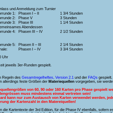
inlass und Anmeldung zum Turnier
rrunde 1: Phasen I – II
1 3/4 Stunden
orrunde 2: Phase V
3 Stunden
rrunde 3: Phase III
1 1/4 Stunden
emeinsames Abendessen
rrunde 4: Phasen III – IV
2 1/2 Stunden
rrunde 5: Phasen II – III
2 1/4 Stunden
inale: Phasen I – IV
3 3/4 Stunden
0 Uhr
it jeweils 3er-Runden gespielt.
en Regeln des
Gesamtregelheftes, Version 2.1
und der
FAQs
gespielt.
n allerdings feste Größen der
Materiequellen
vorgegeben, sie werden 
iequellengrößen von 60, 90 oder 160 Karten pro Phase gespielt w
llengrössen muss mindestens einmal vertreten sein!
board kann nur zum Austausch von Karten verwendet werden, jed
rung der Kartenzahl in den Matereiquellen!
ten die Kartentexte der 3rd Edition, für die Phase IV ebenfalls, sofern e