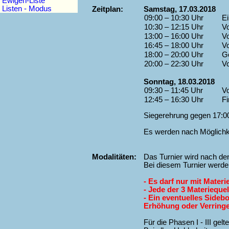
Ewigen-Liste
Listen - Modus
Zeitplan:
Samstag, 17.03.2018
09:00 – 10:30 Uhr
E
10:30 – 12:15 Uhr
Vo
13:00 – 16:00 Uhr
V
16:45 – 18:00 Uhr
Vo
18:00 – 20:00 Uhr
G
20:00 – 22:30 Uhr
Vo
Sonntag, 18.03.2018
09:30 – 11:45 Uhr
Vo
12:45 – 16:30 Uhr
F
Siegerehrung gegen 17:0
Es werden nach Möglichke
Modalitäten:
Das Turnier wird nach d
Bei diesem Turnier werde
- Es darf nur mit Mater
- Jede der 3 Materieque
- Ein eventuelles Side
Erhöhung oder Verringe
Für die Phasen I - III gel