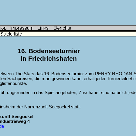
16. Bodenseeturnier
in Friedrichshafen
 Between The Stars das 16. Bodenseeturnier zum PERRY RHODAN-S
n Sachpreisen, die man gewinnen kann, erhält jeder Turnierteilnehm
glistenpunkte.
führungsrunden in das Spiel angeboten, Zuschauer sind natürlich jed
einsheim der Narrenzunft Seegockel statt.
zunft Seegockel
Industrieweg 4
de