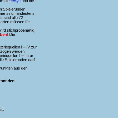
ihm die
FAQs
und die
en Spielerunden
nier sind mindestens
s sind alle 72
skarten müssen für
ird stichprobenartig
eben!
Die
eriequellen I – IV zur
gezogen werden.
iequellen I – II zur
le Spielerunden darf
 Punkten aus den
ennt den
il: