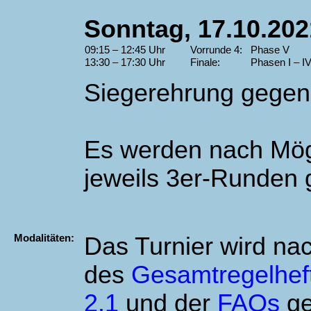
Sonntag, 17.10.202
09:15 – 12:45 Uhr
Vorrunde 4: Phase V
13:30 – 17:30 Uhr
Finale: Phasen I – I
Siegerehrung gegen
Es werden nach Mög
jeweils 3er-Runden g
Modalitäten:
Das Turnier wird na
des
Gesamtregelheft
2.1
und der
FAQs
ge