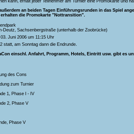
en kann, erhält jeder Teilnehmer am Turnier eine Promokarte und nat
 außerdem an beiden Tagen Einführungsrunden in das Spiel ange
rhalten die Promokarte "Nottransition".
endpark
n-Deutz, Sachsenbergstraße (unterhalb der Zoobrücke)
 03. Juni 2006 um 11:15 Uhr
2 statt, am Sonntag dann die Endrunde.
Con einschl. Anfahrt, Programm, Hotels, Eintritt usw. gibt es u
ung des Cons
ung zum Turnier
e 1, Phase I - IV
de 2, Phase V
nde, Phase V