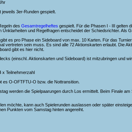
Uhr
 jeweils 3er-Runden gespielt.
 Regeln des
Gesamtregelheftes
gespielt. Für die Phasen I - III gelten 
len Unklarheiten und Regelfragen entscheidet der Schiedsrichter. Al
gibt es pro Phase ein Sideboard von max. 10 Karten. Für das Turnier 
l vertreten sein muss. Es sind alle 72 Aktionskarten erlaubt. Die A
oard gibt es hier nicht.
decks (einschl. Aktionskarten und Sideboard) ist mitzubringen und wi
4 x Teilnehmerzahl
bt es O-OFTFTU-O bzw. die Nottransition.
tag werden die Spielpaarungen durch Los ermittelt. Beim Finale a
len möchte, kann auch Spielerunden auslassen oder später einsteigen
nen Punkten vom Samstag hinten angereiht.