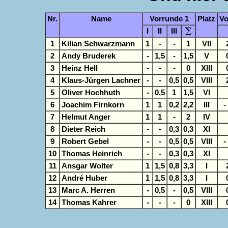
Nr.
Name
Vorrunde 1
Platz
Vo
I
II
III
1
Kilian Schwarzmann
1
-
-
1
VII
2
Andy Bruderek
-
1,5
-
1,5
V
3
Heinz Hell
-
-
-
0
XIII
4
Klaus-Jürgen Lachner
-
-
0,5
0,5
VIII
5
Oliver Hochhuth
-
0,5
1
1,5
VI
6
Joachim Firnkorn
1
1
0,2
2,2
III
-
7
Helmut Anger
1
1
-
2
IV
8
Dieter Reich
-
-
0,3
0,3
XI
9
Robert Gebel
-
-
0,5
0,5
VIII
-
10
Thomas Heinrich
-
-
0,3
0,3
XI
11
Ansgar Wolter
1
1,5
0,8
3,3
I
12
André Huber
1
1,5
0,8
3,3
I
13
Marc A. Herren
-
0,5
-
0,5
VIII
14
Thomas Kahrer
-
-
-
0
XIII