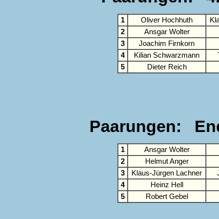
1
Oliver Hochhuth
Kl
2
Ansgar Wolter
3
Joachim Firnkorn
4
Kilian Schwarzmann
5
Dieter Reich
Paarungen: Endr
1
Ansgar Wolter
2
Helmut Anger
3
Klaus-Jürgen Lachner
4
Heinz Hell
5
Robert Gebel