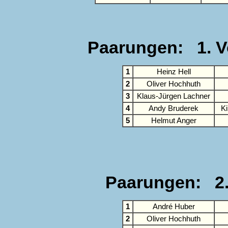
Paarungen: 1. Vo
1
Heinz Hell
2
Oliver Hochhuth
3
Klaus-Jürgen Lachner
4
Andy Bruderek
K
5
Helmut Anger
Paarungen: 2.
1
André Huber
2
Oliver Hochhuth