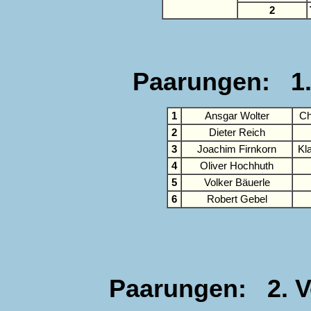
2
Paarungen: 1.
1
Ansgar Wolter
Ch
2
Dieter Reich
3
Joachim Firnkorn
Kl
4
Oliver Hochhuth
5
Volker Bäuerle
6
Robert Gebel
Paarungen: 2. Vo