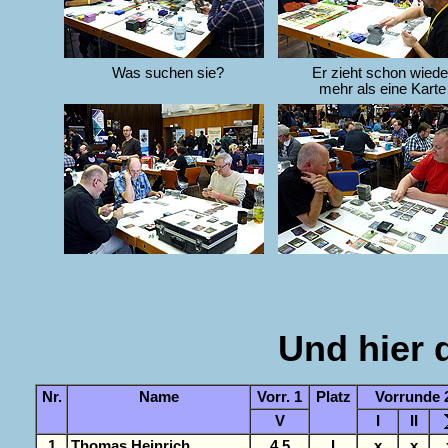
Was suchen sie?
Er zieht schon wiede
mehr als eine Karte
Und hier 
Nr.
Name
Vorr. 1
Platz
Vorrunde 
V
I
II
1
Thomas Heinrich
4,5
I
x
x