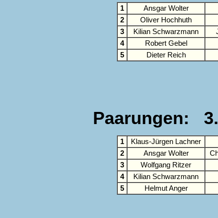
1
Ansgar Wolter
2
Oliver Hochhuth
3
Kilian Schwarzmann
4
Robert Gebel
5
Dieter Reich
Paarungen: 3.
1
Klaus-Jürgen Lachner
2
Ansgar Wolter
Ch
3
Wolfgang Ritzer
4
Kilian Schwarzmann
5
Helmut Anger