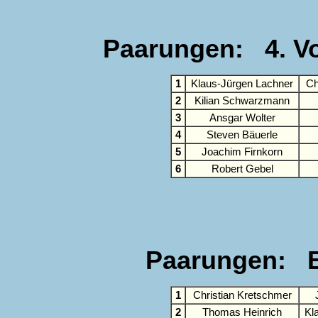
Paarungen: 4. Vor
1
Klaus-Jürgen Lachner
Ch
2
Kilian Schwarzmann
3
Ansgar Wolter
4
Steven Bäuerle
5
Joachim Firnkorn
6
Robert Gebel
Paarungen: E
1
Christian Kretschmer
2
Thomas Heinrich
Kl