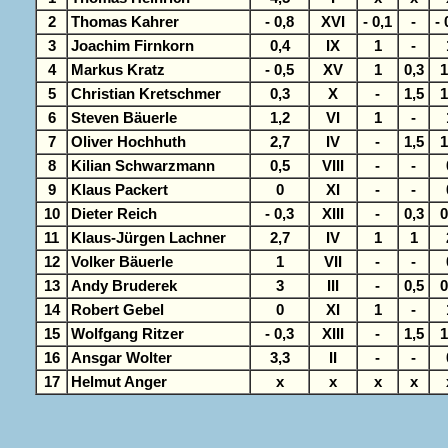
2
Thomas Kahrer
- 0,8
XVI
- 0,1
-
- 
3
Joachim Firnkorn
0,4
IX
1
-
4
Markus Kratz
- 0,5
XV
1
0,3
1
5
Christian Kretschmer
0,3
X
-
1,5
1
6
Steven Bäuerle
1,2
VI
1
-
7
Oliver Hochhuth
2,7
IV
-
1,5
1
8
Kilian Schwarzmann
0,5
VIII
-
-
9
Klaus Packert
0
XI
-
-
10
Dieter Reich
- 0,3
XIII
-
0,3
0
11
Klaus-Jürgen Lachner
2,7
IV
1
1
12
Volker Bäuerle
1
VII
-
-
13
Andy Bruderek
3
III
-
0,5
0
14
Robert Gebel
0
XI
1
-
15
Wolfgang Ritzer
- 0,3
XIII
-
1,5
1
16
Ansgar Wolter
3,3
II
-
-
17
Helmut Anger
x
x
x
x