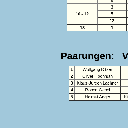
8
3
10 - 12
5
12
13
1
Paarungen: Vo
1
Wolfgang Ritzer
2
Oliver Hochhuth
3
Klaus-Jürgen Lachner
4
Robert Gebel
5
Helmut Anger
K