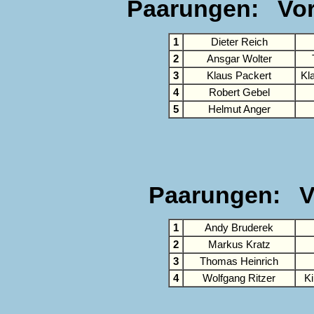
Paarungen: Vorr
1
Dieter Reich
2
Ansgar Wolter
3
Klaus Packert
Kl
4
Robert Gebel
5
Helmut Anger
Paarungen: Vo
1
Andy Bruderek
2
Markus Kratz
3
Thomas Heinrich
4
Wolfgang Ritzer
K