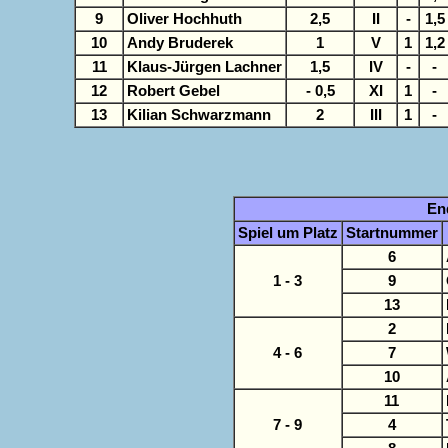
9
Oliver Hochhuth
2,5
II
-
1,5
10
Andy Bruderek
1
V
1
1,2
11
Klaus-Jürgen Lachner
1,5
IV
-
-
12
Robert Gebel
- 0,5
XI
1
-
13
Kilian Schwarzmann
2
III
1
-
En
Spiel um Platz
Startnummer
6
1 - 3
9
13
2
4 - 6
7
10
11
7 - 9
4