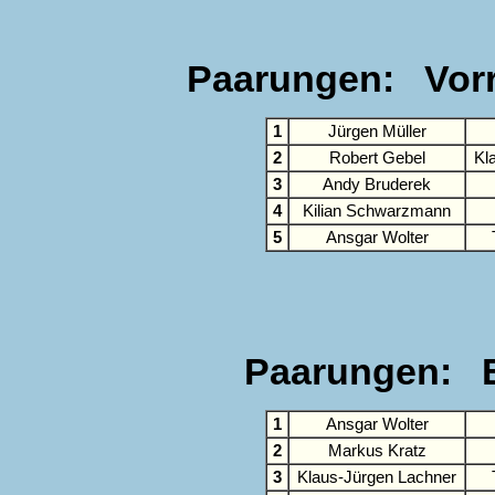
Paarungen: Vorru
1
Jürgen Müller
2
Robert Gebel
Kl
3
Andy Bruderek
4
Kilian Schwarzmann
5
Ansgar Wolter
Paarungen: E
1
Ansgar Wolter
2
Markus Kratz
3
Klaus-Jürgen Lachner