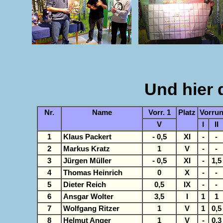
Und hier 
Nr.
Name
Vorr. 1
Platz
Vorrun
V
I
II
1
Klaus Packert
- 0,5
XI
-
-
2
Markus Kratz
1
V
-
-
3
Jürgen Müller
- 0,5
XI
-
1,5
4
Thomas Heinrich
0
X
-
-
5
Dieter Reich
0,5
IX
-
-
6
Ansgar Wolter
3,5
I
1
1
7
Wolfgang Ritzer
1
V
1
0,5
8
Helmut Anger
1
V
-
0,3