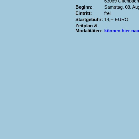
63069 Offenbach 
Beginn:
Samstag, 08. Aug
Eintritt:
frei
Startgebühr:
14,-- EURO
Zeitplan &
Modalitäten:
können hier na