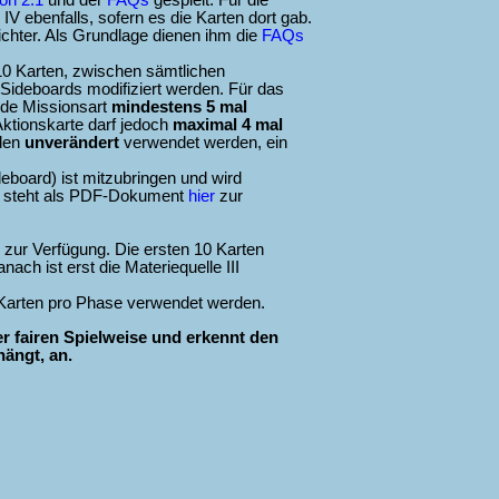
on 2.1
und der
FAQs
gespielt. Für die
e IV ebenfalls, sofern es die Karten dort gab.
ichter. Als Grundlage dienen ihm die
FAQs
10 Karten, zwischen sämtlichen
 Sideboards modifiziert werden. Für das
jede Missionsart
mindestens 5 mal
Aktionskarte darf jedoch
maximal 4 mal
nden
unverändert
verwendet werden, ein
deboard) ist mitzubringen und wird
en steht als PDF-Dokument
hier
zur
 zur Verfügung. Die ersten 10 Karten
ch ist erst die Materiequelle III
 Karten pro Phase verwendet werden.
er fairen Spielweise und erkennt den
hängt, an.