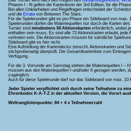
Das Turnier wird nach den Regeln des
Gesamtregelheftes, Versi
Phasen I - III gelten die Kartentexte der 3rd Edition, für die Phas
Bei allen Unklarheiten und Regelfragen entscheidet der Schiedsr
und die
Errata
von Between The Stars.
Für die Spielerunden gibt es pro Phase ein Sideboard von max. 
Spielerunden dürfen die Materiequellen nur durch die Karten des
Turnier sind
mindestens 50 Aktionskarten
erforderlich, wobei 
enthalten sein muss. Es sind alle 72 Aktionskarten erlaubt, jede 
vertreten sein. Die Aktionskarten müssen für sämtliche Spielru
Sideboard gibt es hier nicht.
Eine Aufstellung der Kartendecks (einschl. Aktionskarten und Si
stichprobenartig überprüft. Die Gesamtkartenliste zum Eintrag
Verfügung.
Für die 3. Vorrunde am Samstag stehen die Materiequellen I – IV
müssen aus den Materiequellen I und/oder II gezogen werden, dana
zugänglich.
Auch für diese Spielerunde darf nur das Sideboard von max. 10
Jeder Spieler verpflichtet sich durch seine Teilnahme zu ein
Ehrenkodex K-A-T-Z in der aktuellen Version, die Vorort aus
Weltranglistenpunkte: 84 + 4 x Teilnehmerzahl