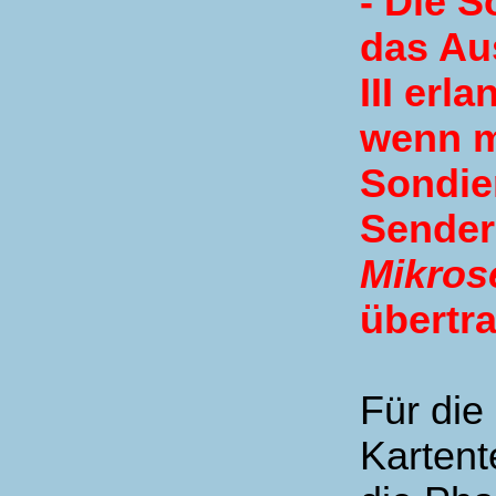
- Die 
das Au
III erl
wenn m
Sondie
Sender
Mikros
übertr
Für die 
Kartente