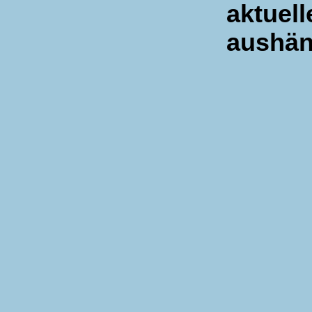
aktuell
aushän