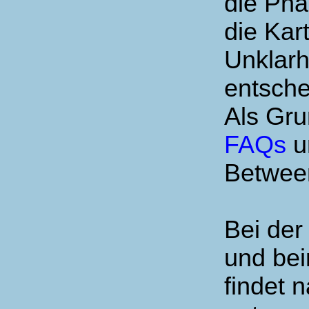
die Pha
die Kar
Unklarh
entsche
Als Gru
FAQs
u
Between
Bei der
und be
findet 