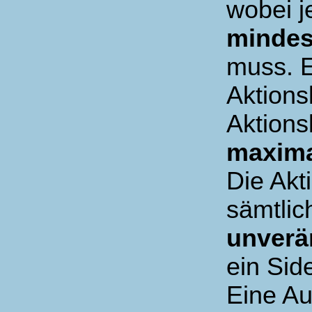
wobei j
mindes
muss. E
Aktions
Aktions
maxima
Die Akt
sämtlic
unverä
ein Side
Eine Au