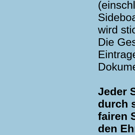
(einsch
Sideboa
wird st
Die Ges
Eintrag
Dokum
Jeder S
durch 
fairen 
den Eh